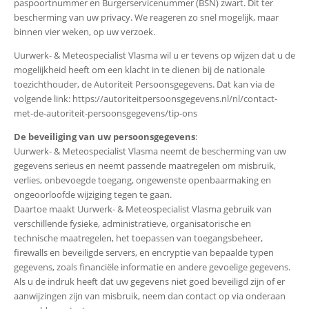
paspoortnummer en Burgerservicenummer (BSN) zwart. Dit ter
bescherming van uw privacy. We reageren zo snel mogelijk, maar
binnen vier weken, op uw verzoek.
Uurwerk- & Meteospecialist Vlasma wil u er tevens op wijzen dat u de
mogelijkheid heeft om een klacht in te dienen bij de nationale
toezichthouder, de Autoriteit Persoonsgegevens. Dat kan via de
volgende link: https://autoriteitpersoonsgegevens.nl/nl/contact-
met-de-autoriteit-persoonsgegevens/tip-ons
De beveiliging van uw persoonsgegevens
:
Uurwerk- & Meteospecialist Vlasma neemt de bescherming van uw
gegevens serieus en neemt passende maatregelen om misbruik,
verlies, onbevoegde toegang, ongewenste openbaarmaking en
ongeoorloofde wijziging tegen te gaan.
Daartoe maakt Uurwerk- & Meteospecialist Vlasma gebruik van
verschillende fysieke, administratieve, organisatorische en
technische maatregelen, het toepassen van toegangsbeheer,
firewalls en beveiligde servers, en encryptie van bepaalde typen
gegevens, zoals financiële informatie en andere gevoelige gegevens.
Als u de indruk heeft dat uw gegevens niet goed beveiligd zijn of er
aanwijzingen zijn van misbruik, neem dan contact op via onderaan