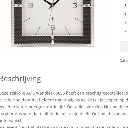
AMS
Wan
585
Cate
aant
Beschrijving
Deze stijlvolle AMS Wandklok 5855 heeft een prachtig gedetailleer
beschermd door het heldere mineraalglas welke is afgeslepen op d
voorzien van zendergestuurde tijd. De radiocontrolled klok heeft co
zorgt er dus voor dat u altijd de juiste tijd heeft. Ook om de zomer-
automatisch.
Na levering en het plaatsen van de door ons verstrekte batterij, ho