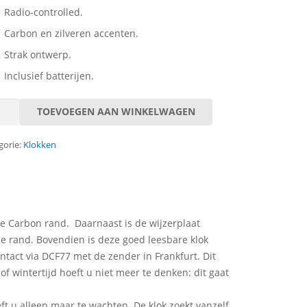
Radio-controlled.
Carbon en zilveren accenten.
Strak ontwerp.
Inclusief batterijen.
TOEVOEGEN AAN WINKELWAGEN
dklok
5
gorie:
Klokken
al
de Carbon rand. Daarnaast is de wijzerplaat
e rand. Bovendien is deze goed leesbare klok
ntact via DCF77 met de zender in Frankfurt. Dit
 of wintertijd hoeft u niet meer te denken: dit gaat
eft u alleen maar te wachten. De klok zoekt vanzelf