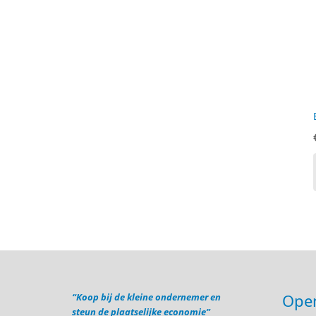
Open
“Koop bij de kleine ondernemer en
steun de plaatselijke economie”