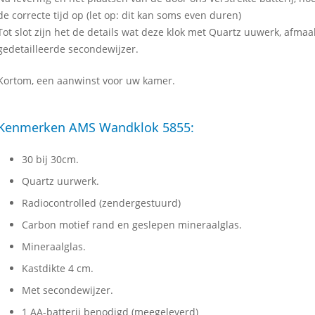
de correcte tijd op (let op: dit kan soms even duren)
Tot slot zijn het de details wat deze klok met Quartz uuwerk, afmaa
gedetailleerde secondewijzer.
Kortom, een aanwinst voor uw kamer.
Kenmerken AMS Wandklok 5855:
30 bij 30cm.
Quartz uurwerk.
Radiocontrolled (zendergestuurd)
Carbon motief rand en geslepen mineraalglas.
Mineraalglas.
Kastdikte 4 cm.
Met secondewijzer.
1 AA-batterij benodigd (meegeleverd)