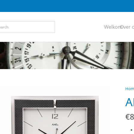
Welkom
Over 
Hom
A
€
8