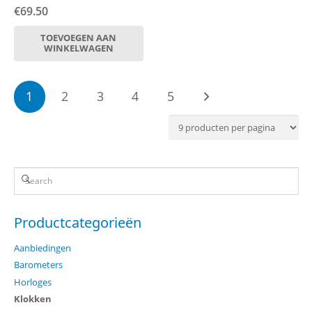
€
69.50
TOEVOEGEN AAN
WINKELWAGEN
Berichten
1
2
3
4
5
paginering
Productcategorieën
Aanbiedingen
Barometers
Horloges
Klokken