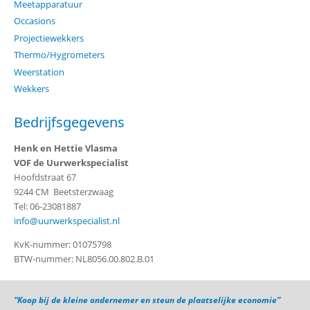
Meetapparatuur
Occasions
Projectiewekkers
Thermo/Hygrometers
Weerstation
Wekkers
Bedrijfsgegevens
Henk en Hettie Vlasma
VOF de Uurwerkspecialist
Hoofdstraat 67
9244 CM Beetsterzwaag
Tel: 06-23081887
info@uurwerkspecialist.nl
KvK-nummer: 01075798
BTW-nummer: NL8056.00.802.B.01
“Koop bij de kleine ondernemer en steun de plaatselijke economie”