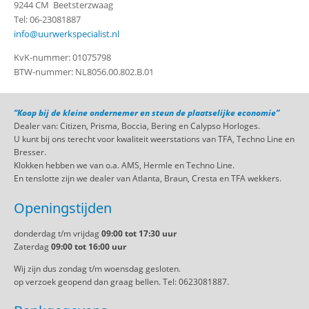
9244 CM Beetsterzwaag
Tel: 06-23081887
info@uurwerkspecialist.nl
KvK-nummer: 01075798
BTW-nummer: NL8056.00.802.B.01
“Koop bij de kleine ondernemer en steun de plaatselijke economie”
Dealer van: Citizen, Prisma, Boccia, Bering en Calypso Horloges.
U kunt bij ons terecht voor kwaliteit weerstations van TFA, Techno Line en
Bresser.
Klokken hebben we van o.a. AMS, Hermle en Techno Line.
En tenslotte zijn we dealer van Atlanta, Braun, Cresta en TFA wekkers.
Openingstijden
donderdag t/m vrijdag
09:00 tot 17:30 uur
Zaterdag
09:00 tot 16:00 uur
Wij zijn dus zondag t/m woensdag gesloten.
op verzoek geopend dan graag bellen. Tel: 0623081887.