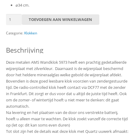
⌀
34 cm.
AMS
TOEVOEGEN AAN WINKELWAGEN
Wandklok
5973
Categorie:
Klokken
aantal
Beschrijving
Deze metalen AMS Wandklok 5973 heeft een prachtig gedetailleerde
wijzerplaat met zilverkleur. Daarnaast is de wijzerplaat beschermd
door het heldere mineraalglas welke gebold de wijzerplaat afdekt.
Bovendien is deze goed leesbare klok voorzien van zendergestuurde
tijd. De radio-controlled klok heeft contact via DCF77 met de zender
in Frankfurt. Dit zorgt er dus voor dat u altijd de juiste tijd heeft. Ook
om de zomer- of wintertijd hoeft u niet meer te denken: dit gaat
automatisch.
Na levering en het plaatsen van de door ons verstrekte batterij,
hoeft u alleen maar te wachten. De klok zoekt vanzelf de correcte tijd
op (let op: dit kan soms even duren)
Tot slot zijn het de details wat deze klok met Quartz uuwerk afmaakt: