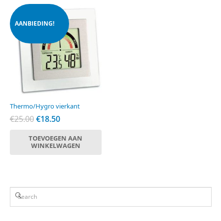
AANBIEDING!
Thermo/Hygro vierkant
Oorspronkelijke
Huidige
€
25.00
€
18.50
prijs
prijs
TOEVOEGEN AAN
was:
is:
WINKELWAGEN
€25.00.
€18.50.