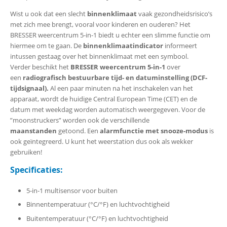
Wist u ook dat een slecht
binnenklimaat
vaak gezondheidsrisico’s
met zich mee brengt, vooral voor kinderen en ouderen? Het
BRESSER weercentrum 5-in-1 biedt u echter een slimme functie om
hiermee om te gaan. De
binnenklimaatindicator
informeert
intussen gestaag over het binnenklimaat met een symbool.
Verder beschikt het
BRESSER weercentrum 5-in-1
over
een
radiografisch bestuurbare tijd- en datuminstelling (DCF-
tijdsignaal).
Al een paar minuten na het inschakelen van het
apparaat, wordt de huidige Central European Time (CET) en de
datum met weekdag worden automatisch weergegeven. Voor de
”moonstruckers” worden ook de verschillende
maanstanden
getoond. Een
alarmfunctie met snooze-modus
is
ook geïntegreerd. U kunt het weerstation dus ook als wekker
gebruiken!
Specificaties:
5-in-1 multisensor voor buiten
Binnentemperatuur (°C/°F) en luchtvochtigheid
Buitentemperatuur (°C/°F) en luchtvochtigheid