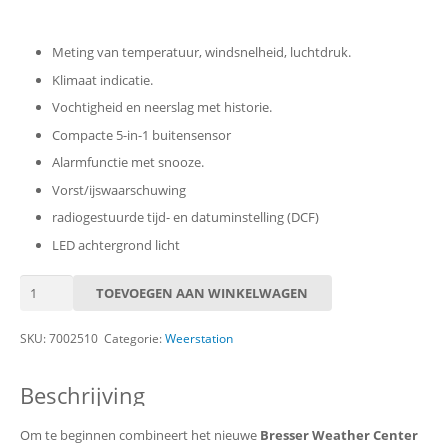
Meting van temperatuur, windsnelheid, luchtdruk.
Klimaat indicatie.
Vochtigheid en neerslag met historie.
Compacte 5-in-1 buitensensor
Alarmfunctie met snooze.
Vorst/ijswaarschuwing
radiogestuurde tijd- en datuminstelling (DCF)
LED achtergrond licht
Bresser
TOEVOEGEN AAN WINKELWAGEN
Weather
Center
SKU:
7002510
Categorie:
Weerstation
5-
in-
Beschrijving
1
zwart
aantal
Om te beginnen combineert het nieuwe
Bresser Weather Center