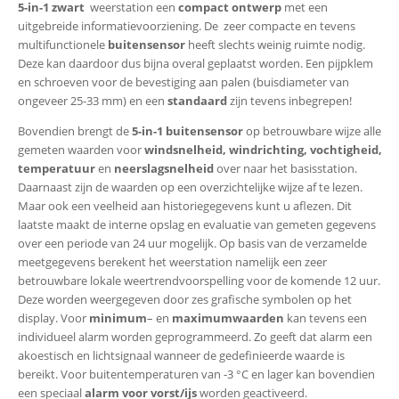
5-in-1 zwart
weerstation een
compact ontwerp
met een
uitgebreide informatievoorziening. De zeer compacte en tevens
multifunctionele
buitensensor
heeft slechts weinig ruimte nodig.
Deze kan daardoor dus bijna overal geplaatst worden. Een pijpklem
en schroeven voor de bevestiging aan palen (buisdiameter van
ongeveer 25-33 mm) en een
standaard
zijn tevens inbegrepen!
Bovendien brengt de
5-in-1 buitensensor
op betrouwbare wijze alle
gemeten waarden voor
windsnelheid, windrichting, vochtigheid,
temperatuur
en
neerslagsnelheid
over naar het basisstation.
Daarnaast zijn de waarden op een overzichtelijke wijze af te lezen.
Maar ook een veelheid aan historiegegevens kunt u aflezen. Dit
laatste maakt de interne opslag en evaluatie van gemeten gegevens
over een periode van 24 uur mogelijk. Op basis van de verzamelde
meetgegevens berekent het weerstation namelijk een zeer
betrouwbare lokale weertrendvoorspelling voor de komende 12 uur.
Deze worden weergegeven door zes grafische symbolen op het
display. Voor
minimum
– en
maximumwaarden
kan tevens een
individueel alarm worden geprogrammeerd. Zo geeft dat alarm een
akoestisch en lichtsignaal wanneer de gedefinieerde waarde is
bereikt. Voor buitentemperaturen van -3 °C en lager kan bovendien
een speciaal
alarm voor vorst/ijs
worden geactiveerd.