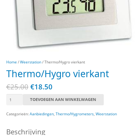
Home
/
Weerstation
/ Thermo/Hygro vierkant
Thermo/Hygro vierkant
Oorspronkelijke
Huidige
€
25.00
€
18.50
prijs
prijs
Thermo/Hygro
was:
is:
TOEVOEGEN AAN WINKELWAGEN
vierkant
€25.00.
€18.50.
aantal
Categorieën:
Aanbiedingen
,
Thermo/Hygrometers
,
Weerstation
Beschrijving