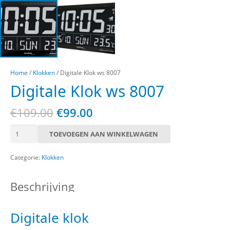
Home
/
Klokken
/ Digitale Klok ws 8007
Digitale Klok ws 8007
Oorspronkelijke
Huidige
€
109.00
€
99.00
prijs
prijs
Digitale
was:
is:
TOEVOEGEN AAN WINKELWAGEN
Klok
€109.00.
€99.00.
ws
Categorie:
Klokken
8007
aantal
Beschrijving
Digitale klok