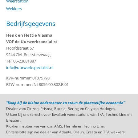
Weerstation
Wekkers
Bedrijfsgegevens
Henk en Hettie Vlasma
VOF de Uurwerkspecialist
Hoofdstraat 67
9244 CM Beetsterzwaag
Tel: 06-23081887
info@uurwerkspecialist.nl
KvK-nummer: 01075798
BTW-nummer: NL8056.00.802.B.01
“Koop bij de kleine ondernemer en steun de plaatselijke economie”
Dealer van: Citizen, Prisma, Boccia, Bering en Calypso Horloges.
U kunt bij ons terecht voor kwaliteit weerstations van TFA, Techno Line en
Bresser.
Klokken hebben we van o.a. AMS, Hermle en Techno Line.
En tenslotte zijn we dealer van Atlanta, Braun, Cresta en TFA wekkers.